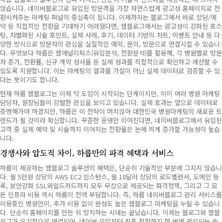
않습니다. 네이버블로그로 유입된 방문객을 가장 자연스럽게 광고성 홈페이지로 전
환시켜주는 마케팅 퍼널의 중심축이 됩니다. 이제까지는 블로그에서 바로 상담/예
약 등 직접적인 전환을 기대하기 어려웠다면, 웹블로그에서는 광고성이 강화된 포스
팅, 차별화된 시술 포인트, 실제 사례, 후기, 데이터 기반의 차트, 이벤트 안내 등 다
양한 방식으로 방문자의 관심을 실질적인 예약, 문의, 방문으로 연결시킬 수 있습니
다. 무엇보다 하룹은 웹애널리틱스(유입분석, 전환분석)를 활용해, 각 병원별로 방문
자 증가, 전환률, 신규 계약 성사율 등 실제 성과를 직접적으로 확인하고 개선할 수
있도록 지원합니다. 이는 마케팅의 결과를 가설이 아닌 실제 데이터로 검증할 수 있
다는 뜻이기도 합니다.
현재 하룹 웹블로그는 이제 막 도입이 시작되는 단계이지만, 이미 여러 병원 마케팅
담당자, 원장님들이 강렬한 관심을 보이고 있습니다. 실제 효과는 앞으로 데이터로
증명해가야 하겠지만, 하룹은 이 전략이 머지않아 대한민국 병원마케팅의 새로운 트
렌드가 될 것이라 확신합니다. 꾸준한 운영만 이어진다면, 네이버블로그에서 유입된
고객 중 실제 예약 및 시술까지 이어지는 전환율은 눈에 띄게 증가할 가능성이 높습
니다.
경쟁사와 압도적 차이, 하룹만의 파격 혜택과 서비스
하룹이 제공하는 웹블로그 솔루션의 혜택은, 단순히 기술적인 부분에 그치지 않습니
다. 월 5만원 상당의 AWS EC2 인스턴스, 월 18달러 상당의 로드밸런서, 도메인 등
록, 보안강화 SSL와일드카드까지 모두 무상으로 제공되는 파격정책, 그리고 그 모
든 인프라 비용 역시 하룹이 전액 부담합니다. 즉, 하룹 네이버블로그 관리 서비스를
이용중인 병원만이, 추가 비용 없이 완성도 높은 웹블로그 마케팅을 누릴 수 있습니
다. 단순히 홈페이지를 만든 뒤 방치하는 시대는 끝났습니다. 이제는 블로그와 웹블
로그가 유기적으로 연결되어, 네이버 유입부터 최종 전환까지 한 번에 관리되는 솔