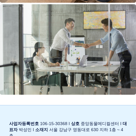
사업자등록번호
106-15-30368 I
상호
중앙동물메디컬센터 I
대
표자
박성민 I
소재지
서울 강남구 영동대로 630 지하 1층 ~ 4
층