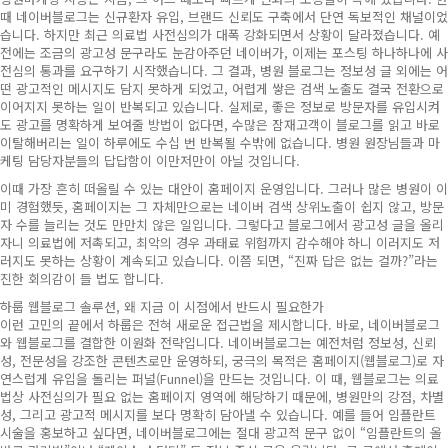
때 네이버블로그는 신규환자 유입, 브랜드 신뢰도 구축에서 단연 독보적인 채널이었
습니다. 하지만 최근 의료법 사전심의가 대폭 강화되면서 상황이 달라졌습니다. 예
전에는 조금의 광고성 문구라도 눈감아주던 네이버가, 이제는 포스팅 하나하나에 사
전심의 통과를 요구하기 시작했습니다. 그 결과, 병원 블로그는 정보성 글 외에는 어
떤 광고적인 메시지도 담지 못하게 되었고, 어렵게 쌓은 검색 노출도 결국 전환으로
이어지지 못하는 일이 반복되고 있습니다. 실제로, 좋은 정보로 방문자를 유입시켜
도 광고를 명확하게 보여줄 방법이 없다면, 수많은 잠재고객이 블로그를 읽고 바로
이탈해버리는 일이 하루에도 수십 번 반복될 수밖에 없습니다. 병원 원장님들과 마
케팅 담당자분들의 답답함이 이만저만이 아닐 것입니다.
이때 가장 흔히 떠올릴 수 있는 대안이 홈페이지 운영입니다. 그러나 많은 병원이 이
미 경험했듯, 홈페이지는 그 자체만으로는 네이버 검색 상위노출이 쉽지 않고, 방문
자 수를 늘리는 것도 만만치 않은 일입니다. 그렇다고 블로그에서 광고성 글을 올리
자니 의료법에 저촉되고, 최악의 경우 과태료 위험까지 감수해야 하니 이러지도 저
러지도 못하는 상황이 계속되고 있습니다. 이쯤 되면, “진짜 답은 없는 걸까?”라는
진한 회의감이 들 법도 합니다.
하룹 웹블로그 솔루션, 왜 지금 이 시점에서 반드시 필요한가
이런 고민의 끝에서 하룹은 전혀 새로운 접근법을 제시합니다. 바로, 네이버블로그
와 웹블로그를 결합한 이원화 전략입니다. 네이버블로그는 예전처럼 정보성, 신뢰
성, 전문성을 강조한 콘텐츠로만 운영하되, 궁극의 목적은 홈페이지(웹블로그)로 자
연스럽게 유입을 돌리는 퍼널(Funnel)을 만드는 것입니다. 이 때, 웹블로그는 의료
법상 사전심의가 필요 없는 홈페이지 영역에 해당하기 때문에, 병원만의 강점, 차별
성, 그리고 광고적 메시지를 보다 명확히 담아낼 수 있습니다. 예를 들어 임플란트
시술을 홍보하고 싶다면, 네이버블로그에는 절대 광고적 문구 없이 “임플란트의 올