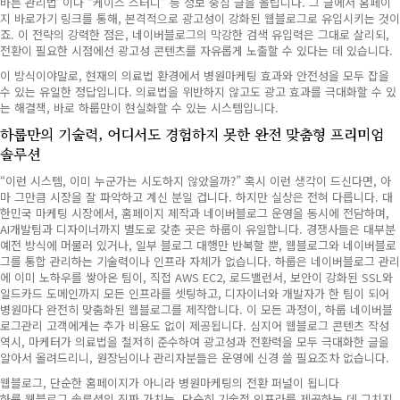
바른 관리법”이나 “케이스 스터디” 등 정보 중심 글을 올립니다. 그 글에서 홈페이
지 바로가기 링크를 통해, 본격적으로 광고성이 강화된 웹블로그로 유입시키는 것이
죠. 이 전략의 강력한 점은, 네이버블로그의 막강한 검색 유입력은 그대로 살리되,
전환이 필요한 시점에선 광고성 콘텐츠를 자유롭게 노출할 수 있다는 데 있습니다.
이 방식이야말로, 현재의 의료법 환경에서 병원마케팅 효과와 안전성을 모두 잡을
수 있는 유일한 정답입니다. 의료법을 위반하지 않고도 광고 효과를 극대화할 수 있
는 해결책, 바로 하룹만이 현실화할 수 있는 시스템입니다.
하룹만의 기술력, 어디서도 경험하지 못한 완전 맞춤형 프리미엄
솔루션
“이런 시스템, 이미 누군가는 시도하지 않았을까?” 혹시 이런 생각이 드신다면, 아
마 그만큼 시장을 잘 파악하고 계신 분일 겁니다. 하지만 실상은 전혀 다릅니다. 대
한민국 마케팅 시장에서, 홈페이지 제작과 네이버블로그 운영을 동시에 전담하며,
AI개발팀과 디자이너까지 별도로 갖춘 곳은 하룹이 유일합니다. 경쟁사들은 대부분
예전 방식에 머물러 있거나, 일부 블로그 대행만 반복할 뿐, 웹블로그와 네이버블로
그를 통합 관리하는 기술력이나 인프라 자체가 없습니다. 하룹은 네이버블로그 관리
에 이미 노하우를 쌓아온 팀이, 직접 AWS EC2, 로드밸런서, 보안이 강화된 SSL와
일드카드 도메인까지 모든 인프라를 셋팅하고, 디자이너와 개발자가 한 팀이 되어
병원마다 완전히 맞춤화된 웹블로그를 제작합니다. 이 모든 과정이, 하룹 네이버블
로그관리 고객에게는 추가 비용도 없이 제공됩니다. 심지어 웹블로그 콘텐츠 작성
역시, 마케터가 의료법을 철저히 준수하여 광고성과 전환력을 모두 극대화한 글을
알아서 올려드리니, 원장님이나 관리자분들은 운영에 신경 쓸 필요조차 없습니다.
웹블로그, 단순한 홈페이지가 아니라 병원마케팅의 전환 퍼널이 됩니다
하룹 웹블로그 솔루션의 진짜 가치는, 단순히 기술적 인프라를 제공하는 데 그치지