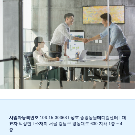
사업자등록번호
106-15-30368 I
상호
중앙동물메디컬센터 I
대
표자
박성민 I
소재지
서울 강남구 영동대로 630 지하 1층 ~ 4
층