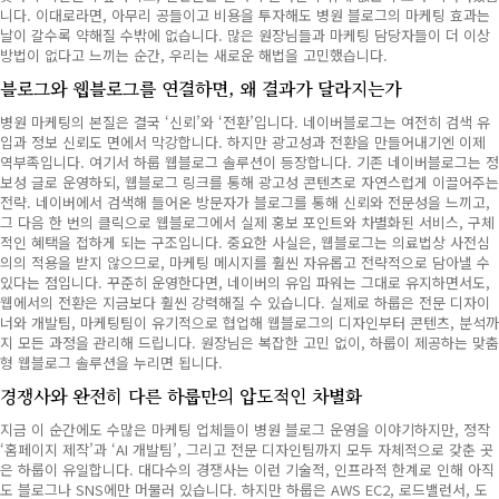
니다. 이대로라면, 아무리 공들이고 비용을 투자해도 병원 블로그의 마케팅 효과는
날이 갈수록 약해질 수밖에 없습니다. 많은 원장님들과 마케팅 담당자들이 더 이상
방법이 없다고 느끼는 순간, 우리는 새로운 해법을 고민했습니다.
블로그와 웹블로그를 연결하면, 왜 결과가 달라지는가
병원 마케팅의 본질은 결국 ‘신뢰’와 ‘전환’입니다. 네이버블로그는 여전히 검색 유
입과 정보 신뢰도 면에서 막강합니다. 하지만 광고성과 전환을 만들어내기엔 이제
역부족입니다. 여기서 하룹 웹블로그 솔루션이 등장합니다. 기존 네이버블로그는 정
보성 글로 운영하되, 웹블로그 링크를 통해 광고성 콘텐츠로 자연스럽게 이끌어주는
전략. 네이버에서 검색해 들어온 방문자가 블로그를 통해 신뢰와 전문성을 느끼고,
그 다음 한 번의 클릭으로 웹블로그에서 실제 홍보 포인트와 차별화된 서비스, 구체
적인 혜택을 접하게 되는 구조입니다. 중요한 사실은, 웹블로그는 의료법상 사전심
의의 적용을 받지 않으므로, 마케팅 메시지를 훨씬 자유롭고 전략적으로 담아낼 수
있다는 점입니다. 꾸준히 운영한다면, 네이버의 유입 파워는 그대로 유지하면서도,
웹에서의 전환은 지금보다 훨씬 강력해질 수 있습니다. 실제로 하룹은 전문 디자이
너와 개발팀, 마케팅팀이 유기적으로 협업해 웹블로그의 디자인부터 콘텐츠, 분석까
지 모든 과정을 관리해 드립니다. 원장님은 복잡한 고민 없이, 하룹이 제공하는 맞춤
형 웹블로그 솔루션을 누리면 됩니다.
경쟁사와 완전히 다른 하룹만의 압도적인 차별화
지금 이 순간에도 수많은 마케팅 업체들이 병원 블로그 운영을 이야기하지만, 정작
‘홈페이지 제작’과 ‘AI 개발팀’, 그리고 전문 디자인팀까지 모두 자체적으로 갖춘 곳
은 하룹이 유일합니다. 대다수의 경쟁사는 이런 기술적, 인프라적 한계로 인해 아직
도 블로그나 SNS에만 머물러 있습니다. 하지만 하룹은 AWS EC2, 로드밸런서, 도